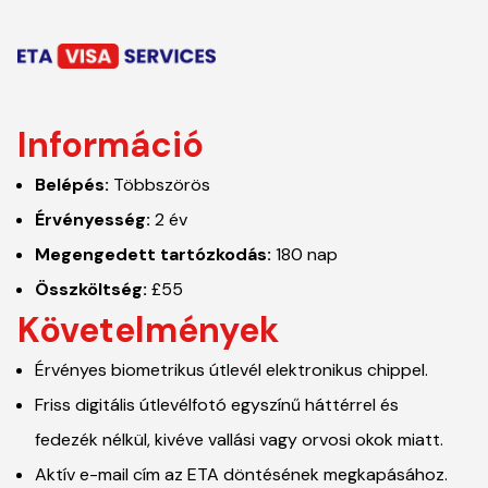
Információ
Belépés
:
Többszörös
Érvényesség
:
2 év
Megengedett tartózkodás
:
180 nap
Összköltség
:
£55
Követelmények
Érvényes biometrikus útlevél elektronikus chippel.
Friss digitális útlevélfotó egyszínű háttérrel és
fedezék nélkül, kivéve vallási vagy orvosi okok miatt.
Aktív e-mail cím az ETA döntésének megkapásához.