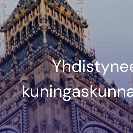
Yhdistyne
kuningaskunn