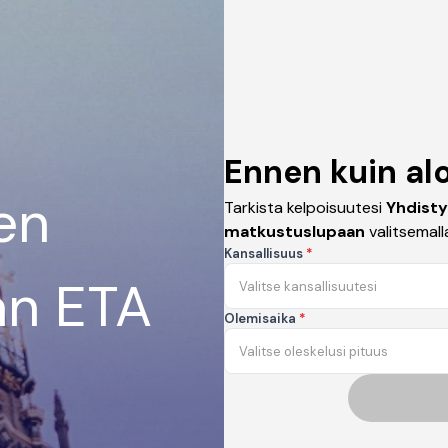
Ennen kuin alo
en
Tarkista kelpoisuutesi
Yhdist
matkustuslupaan
valitsemalla
Kansallisuus
*
an ETA
Valitse kansallisuutesi
Olemisaika
*
Valitse oleskelusi pituus