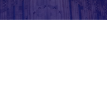
Emme vaikuta tai takaa minkään
viisumihakemuksen hyväksymistä. Lopulliset
viisumipäätökset tekee yksinomaan virallinen
viranomainen.