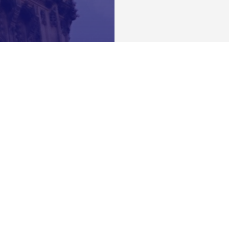
Pikaviestilinkit
Lailliset linkit
Meistä
Palveluehdot
Palvelumme
Hyvityskäytäntö
Ota yhteyttä
Tietosuojakäytän
Aloita
Lainopillinen va