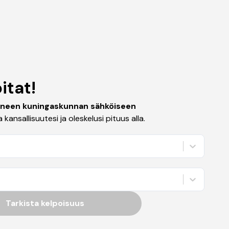
itat!
yneen kuningaskunnan sähköiseen
 kansallisuutesi ja oleskelusi pituus alla.
Tarkista kelpoisuus